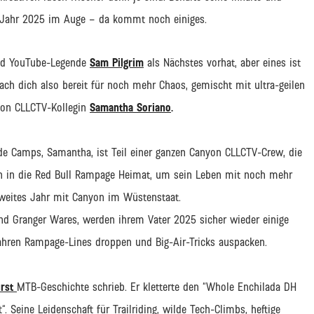
m Jahr 2025 im Auge – da kommt noch einiges.
und YouTube-Legende
Sam Pilgrim
als Nächstes vorhat, aber eines ist
 Mach dich also bereit für noch mehr Chaos, gemischt mit ultra-geilen
nyon CLLCTV-Kollegin
Samantha Soriano
.
de Camps, Samantha, ist Teil einer ganzen Canyon CLLCTV-Crew, die
n in die Red Bull Rampage Heimat, um sein Leben mit noch mehr
zweites Jahr mit Canyon im Wüstenstaat.
nd Granger Wares, werden ihrem Vater 2025 sicher wieder einige
ahren Rampage-Lines droppen und Big-Air-Tricks auspacken.
rst
MTB-Geschichte schrieb. Er kletterte den “Whole Enchilada DH
. Seine Leidenschaft für Trailriding, wilde Tech-Climbs, heftige