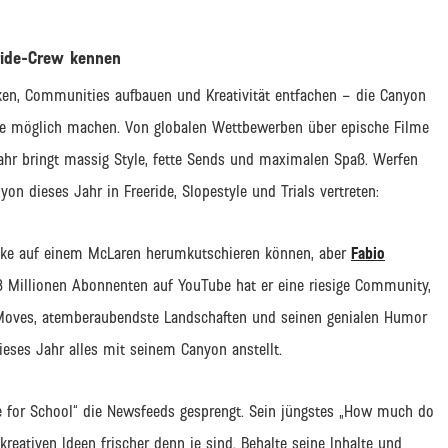
ride-Crew kennen
 Biken, Communities aufbauen und Kreativität entfachen – die Canyon
e möglich machen. Von globalen Wettbewerben über epische Filme
ahr bringt massig Style, fette Sends und maximalen Spaß. Werfen
yon dieses Jahr in Freeride, Slopestyle und Trials vertreten:
-Bike auf einem McLaren herumkutschieren können, aber
Fabio
 8 Millionen Abonnenten auf YouTube hat er eine riesige Community,
ls-Moves, atemberaubendste Landschaften und seinen genialen Humor
ieses Jahr alles mit seinem Canyon anstellt.
e for School“ die Newsfeeds gesprengt. Sein jüngstes „How much do
 kreativen Ideen frischer denn je sind. Behalte seine Inhalte und