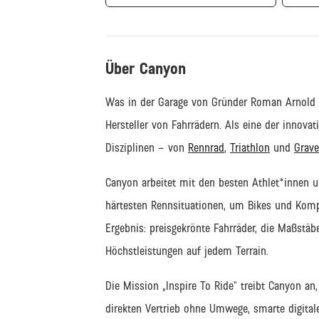
Über Canyon
Was in der Garage von Gründer Roman Arnold b
Hersteller von Fahrrädern. Als eine der innova
Disziplinen – von
Rennrad
,
Triathlon
und
Grave
Canyon arbeitet
mit den besten Athlet
*innen 
härtesten Rennsituationen
, um Bikes und Kom
Ergebnis: preisgekrönte
Fahrräder
, die Maßstäb
Höchstleistungen auf jedem Terrain.
Die Mission
„Inspire
To
Ride“
treibt
Canyon
an
direkten Vertrieb ohne Umwege,
smarte digital