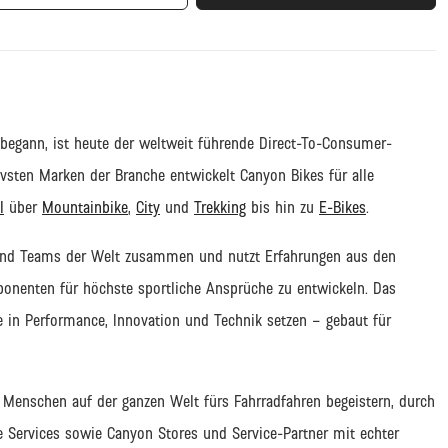
egann, ist heute der weltweit führende
Direct
-
To
-Consumer-
tivsten Marken der Branche entwickelt Canyon Bikes für alle
l
über
Mountainbike
,
City
und
Trekking
bis hin zu
E-Bikes
.
und Teams
der Welt zusammen und nutzt Erfahrungen aus den
ponenten f
ür höchste sportliche Ansprüche zu entwickeln.
Das
e in Performance, Innovation und Technik setzen
–
gebaut für
,
Menschen auf der ganzen Welt fürs Fahrradfahren begeistern
,
durch
e Services
sowie
Canyon Stores
und Service-Partner
mit echter