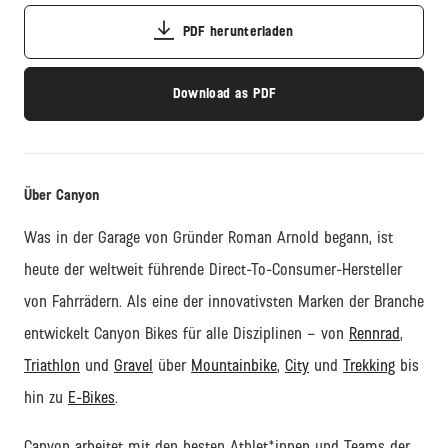
PDF herunterladen
Download as PDF
Über Canyon
Was in der Garage von Gründer Roman Arnold begann, ist
heute der weltweit führende
Direct
-
To
-Consumer-Hersteller
von Fahrrädern. Als eine der innovativsten Marken der Branche
entwickelt Canyon Bikes für alle Disziplinen – von
Rennrad
,
Triathlon
und
Gravel
über
Mountainbike
,
City
und
Trekking
bis
hin zu
E-Bikes
.
Canyon arbeitet
mit den besten Athlet
*innen und Teams
der