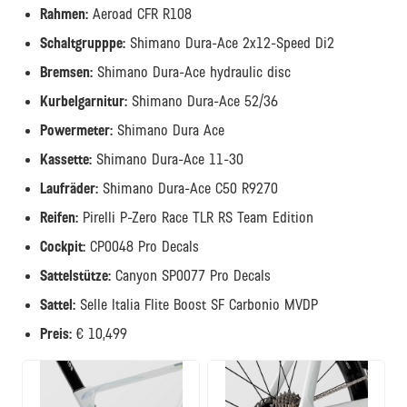
Rahmen:
Aeroad CFR R108
Schaltgrupppe:
Shimano Dura-Ace 2x12-Speed Di2
Bremsen:
Shimano Dura-Ace hydraulic disc
Kurbelgarnitur:
Shimano Dura-Ace 52/36
Powermeter:
Shimano Dura Ace
Kassette:
Shimano Dura-Ace 11-30
Laufrä
der:
Shimano Dura-Ace C50 R9270
Reifen:
Pirelli P-Zero Race TLR RS Team Edition
Cockpit:
CP0048 Pro Decals
Sattelstü
tze:
Canyon SP0077 Pro Decals
Sattel:
Selle Italia Flite Boost SF Carbonio MVDP
Preis:
€ 10,499