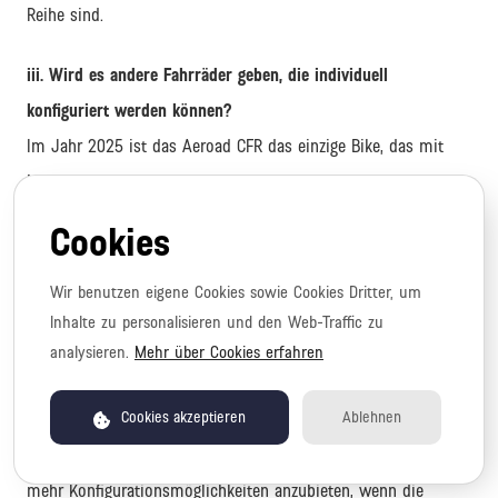
Reihe sind.
iii. Wird es andere Fahrräder geben, die individuell
konfiguriert werden können?
Im Jahr 2025 ist das Aeroad CFR das einzige Bike, das mit
MyCanyon individuell konfiguriert werden kann. In Zukunft
plant Canyon, weitere Fahrräder für verschiedene
Cookies
Einsatzbereiche im MyCanyon Programm anzubieten.
Wir benutzen eigene Cookies sowie Cookies Dritter, um
iv. Wird es in Zukunft mehr Optionen für die individuelle
Inhalte zu personalisieren und den Web-Traffic zu
Konfiguration von Fahrrädern geben?
analysieren.
Mehr über Cookies erfahren
Während sich MyCanyon weiterentwickelt, wird Canyon laut
Cookies akzeptieren
Ablehnen
eigenen Angaben das Kunden-Feedback genau beobachten, um
das Programm zu verbessern, anzupassen und in Zukunft
mehr Konfigurationsmöglichkeiten anzubieten, wenn die