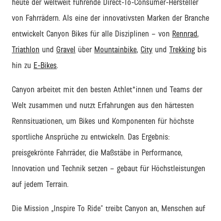
heute der weltweit führende
Direct
-
To
-Consumer-Hersteller
von Fahrrädern. Als eine der innovativsten Marken der Branche
entwickelt Canyon Bikes für alle Disziplinen – von
Rennrad
,
Triathlon
und
Gravel
über
Mountainbike
,
City
und
Trekking
bis
hin zu
E-Bikes
.
Canyon arbeitet
mit den besten Athlet
*innen und Teams
der
Welt zusammen und nutzt Erfahrungen aus den härtesten
Rennsituationen
, um Bikes und Komponenten f
ür höchste
sportliche Ansprüche zu entwickeln.
Das Ergebnis:
preisgekrönte
Fahrräder
, die Maßstäbe in Performance,
Innovation und Technik setzen
–
gebaut für Höchstleistungen
auf jedem Terrain.
Die Mission
„Inspire
To
Ride“
treibt
Canyon
an
,
Menschen auf