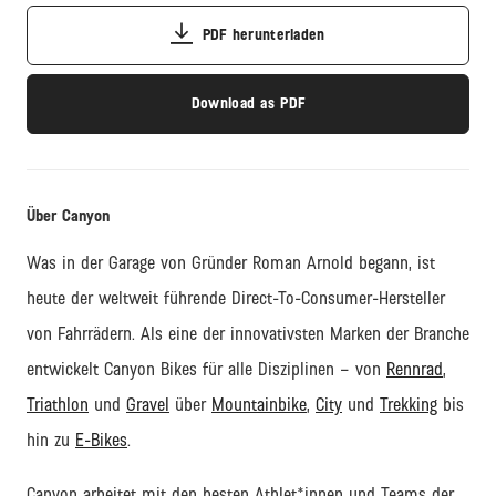
PDF herunterladen
Download as PDF
Über Canyon
Was in der Garage von Gründer Roman Arnold begann, ist
heute der weltweit führende
Direct
-
To
-Consumer-Hersteller
von Fahrrädern. Als eine der innovativsten Marken der Branche
entwickelt Canyon Bikes für alle Disziplinen – von
Rennrad
,
Triathlon
und
Gravel
über
Mountainbike
,
City
und
Trekking
bis
hin zu
E-Bikes
.
Canyon arbeitet
mit den besten Athlet
*innen und Teams
der