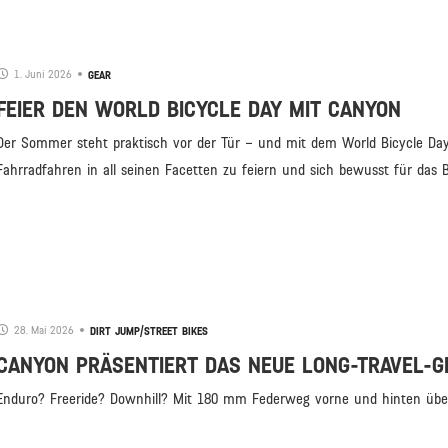
1. Juni 2026
GEAR
FEIER DEN WORLD BICYCLE DAY MIT CANYON
Der Sommer steht praktisch vor der Tür – und mit dem World Bicycle Day 
Fahrradfahren in all seinen Facetten zu feiern und sich bewusst für das Bi
28. Mai 2026
DIRT JUMP/STREET BIKES
CANYON PRÄSENTIERT DAS NEUE LONG-TRAVEL-GR
Enduro? Freeride? Downhill? Mit 180 mm Federweg vorne und hinten überze