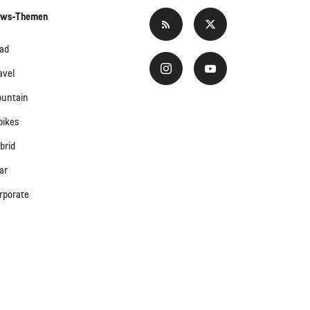
ws-Themen
ad
avel
untain
bikes
brid
ar
rporate