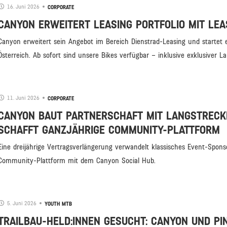
16. Juni 2026
CORPORATE
CANYON ERWEITERT LEASING PORTFOLIO MIT LEA
Canyon erweitert sein Angebot im Bereich Dienstrad-Leasing und startet e
Österreich. Ab sofort sind unsere Bikes verfügbar – inklusive exklusiver Lau
11. Juni 2026
CORPORATE
CANYON BAUT PARTNERSCHAFT MIT LANGSTRECK
SCHAFFT GANZJÄHRIGE COMMUNITY-PLATTFORM
Eine dreijährige Vertragsverlängerung verwandelt klassisches Event-Sponso
Community-Plattform mit dem Canyon Social Hub.
5. Juni 2026
YOUTH MTB
TRAILBAU-HELD:INNEN GESUCHT: CANYON UND PI