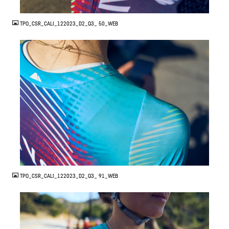
JPG
TPO_CSR_CALI_122023_D2_Q3_ 50_WEB
JPG
TPO_CSR_CALI_122023_D2_Q3_ 91_WEB