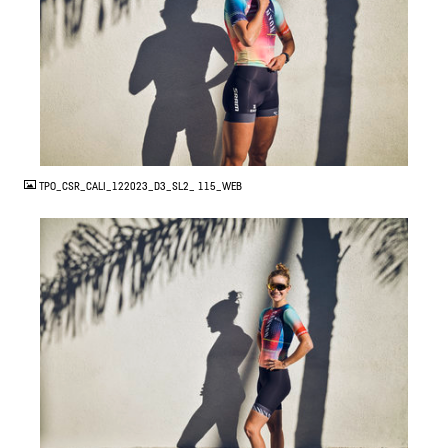
JPG
TPO_CSR_CALI_122023_D3_SL2_ 115_WEB
JPG