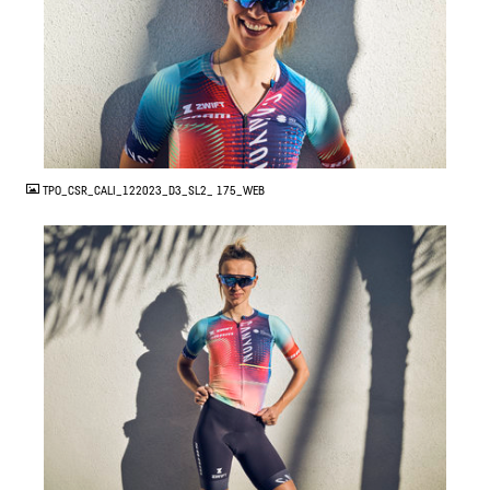
JPG
TPO_CSR_CALI_122023_D3_SL2_ 175_WEB
JPG