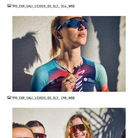
TPO_CSR_CALI_122023_D3_SL2_ 314_WEB
JPG
TPO_CSR_CALI_122023_D3_SL2_ 198_WEB