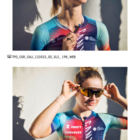
JPG
TPO_CSR_CALI_122023_D3_SL2_ 198_WEB
JPG