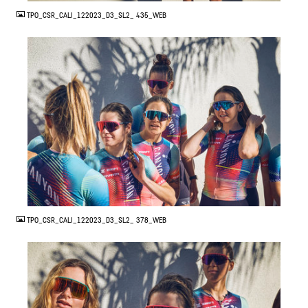
TPO_CSR_CALI_122023_D3_SL2_ 435_WEB
JPG
TPO_CSR_CALI_122023_D3_SL2_ 378_WEB