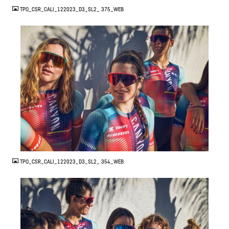
TPO_CSR_CALI_122023_D3_SL2_ 375_WEB
JPG
TPO_CSR_CALI_122023_D3_SL2_ 354_WEB