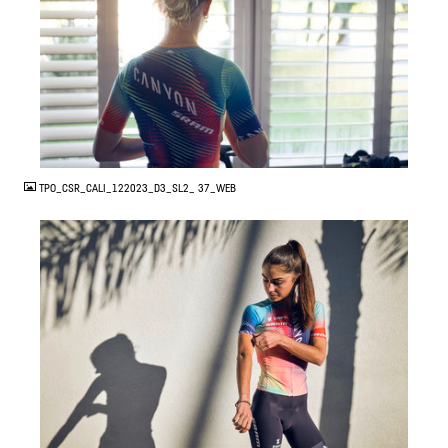
JPG
TPO_CSR_CALI_122023_D3_SL2_ 37_WEB
JPG