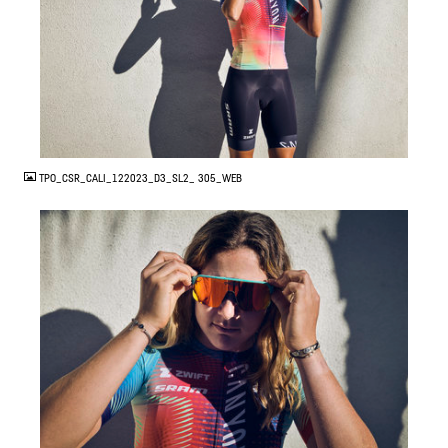
JPG
TPO_CSR_CALI_122023_D3_SL2_ 305_WEB
JPG