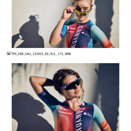
JPG
TPO_CSR_CALI_122023_D3_SL2_ 172_WEB
JPG