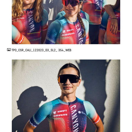
JPG
TPO_CSR_CALI_122023_D3_SL2_ 354_WEB
JPG