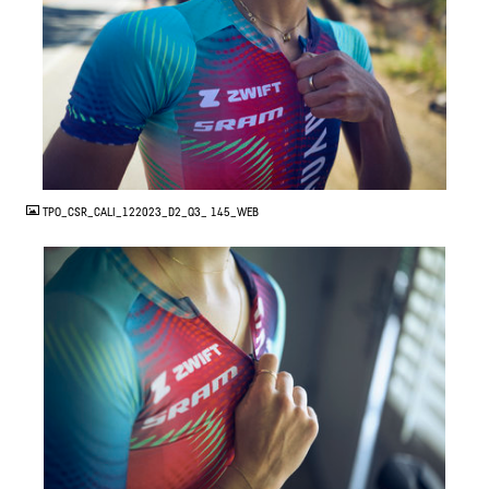
JPG
TPO_CSR_CALI_122023_D2_Q3_ 145_WEB