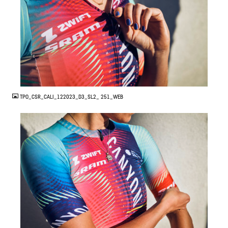
JPG
TPO_CSR_CALI_122023_D3_SL2_ 251_WEB