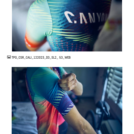
JPG
TPO_CSR_CALI_122023_D3_SL2_ 53_WEB