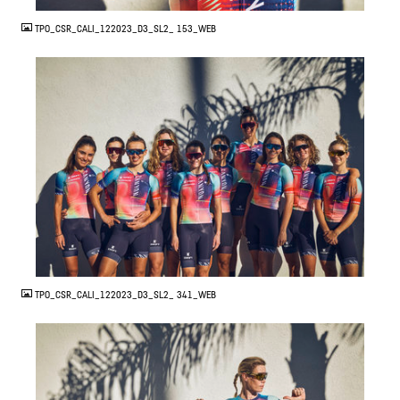
TPO_CSR_CALI_122023_D3_SL2_ 153_WEB
JPG
TPO_CSR_CALI_122023_D3_SL2_ 341_WEB