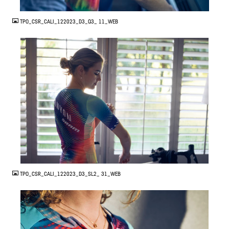
JPG
TPO_CSR_CALI_122023_D3_Q3_ 11_WEB
JPG
TPO_CSR_CALI_122023_D3_SL2_ 31_WEB