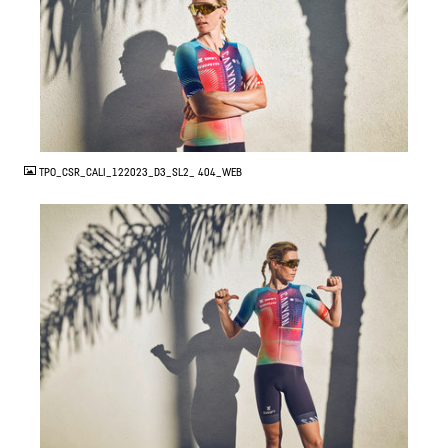
JPG
TPO_CSR_CALI_122023_D3_SL2_ 404_WEB
JPG