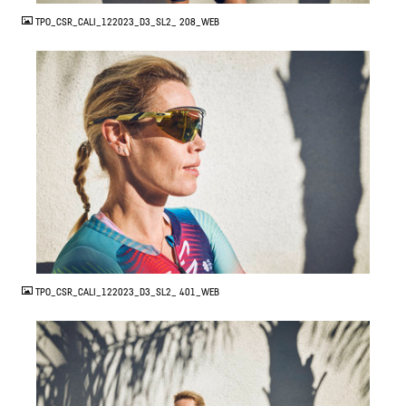
TPO_CSR_CALI_122023_D3_SL2_ 208_WEB
JPG
TPO_CSR_CALI_122023_D3_SL2_ 401_WEB