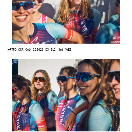
JPG
TPO_CSR_CALI_122023_D3_SL2_ 366_WEB
JPG