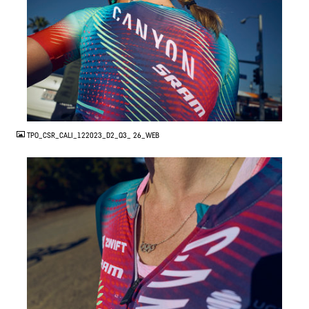
JPG
TPO_CSR_CALI_122023_D2_Q3_ 26_WEB