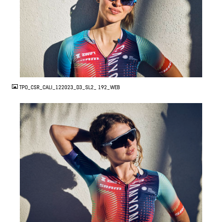
JPG
TPO_CSR_CALI_122023_D3_SL2_ 192_WEB
JPG