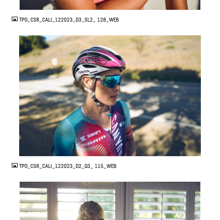
JPG
TPO_CSR_CALI_122023_D3_SL2_ 128_WEB
JPG
TPO_CSR_CALI_122023_D2_Q3_ 115_WEB